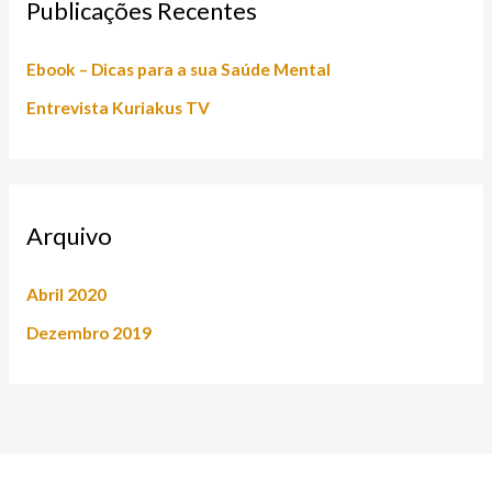
Publicações Recentes
c
h
Ebook – Dicas para a sua Saúde Mental
f
Entrevista Kuriakus TV
o
r
:
Arquivo
Abril 2020
Dezembro 2019