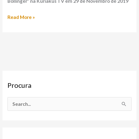
Bollinger” na Kuriakus TV em 29 de Novembro de 2019
Read More »
Procura
S
e
a
r