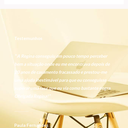
Testemunhos
” A Regina conseguiu em pouco tempo perceber
bem a situação onde eu me encontrava depois de
20 anos de casamento fracassado e prestou-me
uma ajuda inestimável para que eu conseguisse
superar uma fase que eu via como bastante negra.
Obrigada Regina!”
Paula Fernandes